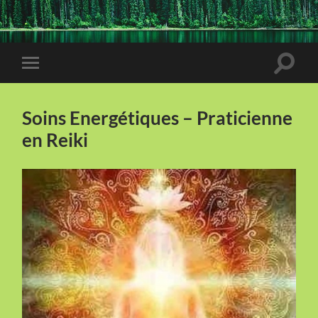
Toggle
Toggle
search
mobile
field
menu
Soins Energétiques – Praticienne
en Reiki